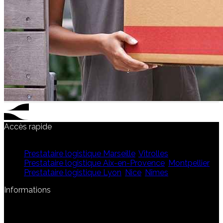
Accès rapide
Qui sommes-nous ?
Prestataire logistique Marseille
,
Vitrolles
Prestataire logistique Aix-en-Provence
,
Montpellier
Prestataire logistique Lyon
,
Nice
,
Nîmes
Informations
Mentions légales
Politique de confidentialité