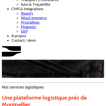
Suivi & Traçabilité
CMS & Intégrations
Shopify
WooCommerce
PrestaShop
Magento
EBP
A propos
Contact / devis
Votre solution logistique à proximité
Entreprise logistique Montpellier
Nos services logistiques
Une plateforme logistique près de
Montpellier