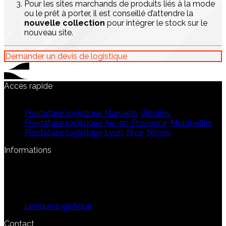
Pour les sites marchands de produits liés à la mode
ou le prêt à porter, il est conseillé d’attendre la
nouvelle collection
pour intégrer le stock sur le
nouveau site.
Demander un devis de logistique
Accès rapide
Qui sommes-nous ?
Prestataire logistique Marseille
,
Vitrolles
Prestataire logistique Aix-en-Provence
,
Montpellier
Prestataire logistique Lyon
,
Nice
,
Nîmes
Informations
Mentions légales
Politique de confidentialité
Conditions Générales de Vente
Opportunités de nous rejoindre
Lexique logistique
Contact